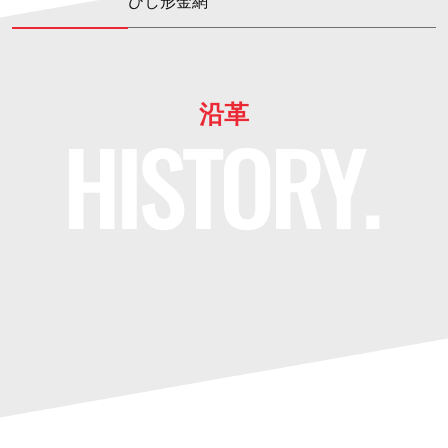
ひし形金網
沿革