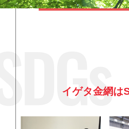
イゲタ金網はS