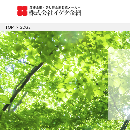
TOP
SDGs