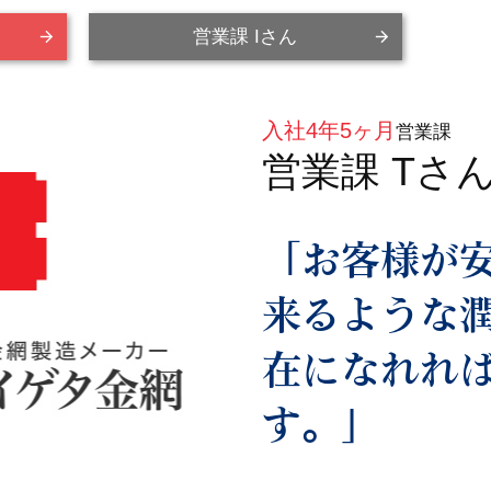
営業課 Iさん
入社4年5ヶ月
営業課
営業課 Tさ
「お客様が
来るような
在になれれ
す。」