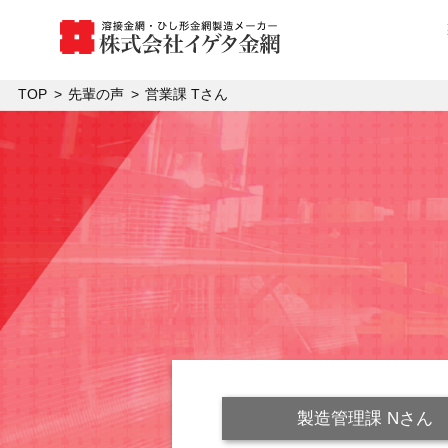
TOP
先輩の声
営業課 Tさん
製造管理課 Nさん